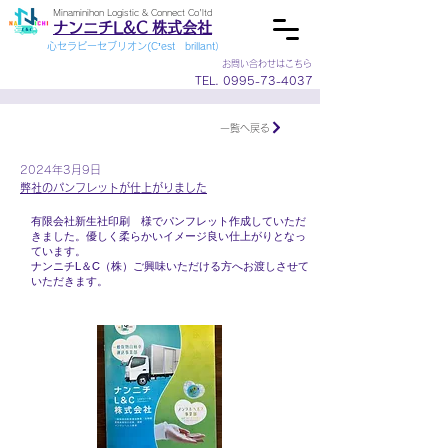
Minaminihon Logistic & Connect Co'ltd
ナンニチL&C 株式会社
心セラピーセブリオン(C’est brillant）
お問い合わせはこちら
TEL.
0995-73-4037
一覧へ戻る
2024年3月9日
弊社のパンフレットが仕上がりました
有限会社新生社印刷 様でパンフレット作成していただ
きました。優しく柔らかいイメージ良い仕上がりとなっ
ています。
ナンニチL＆C（株）ご興味いただける方へお渡しさせて
いただきます。